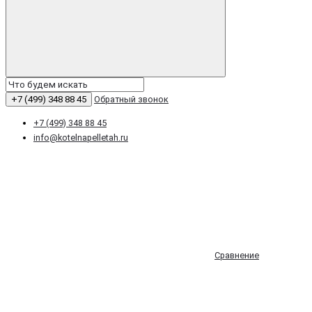
+7 (499) 348 88 45
Обратный звонок
+7 (499) 348 88 45
info@kotelnapelletah.ru
Сравнение