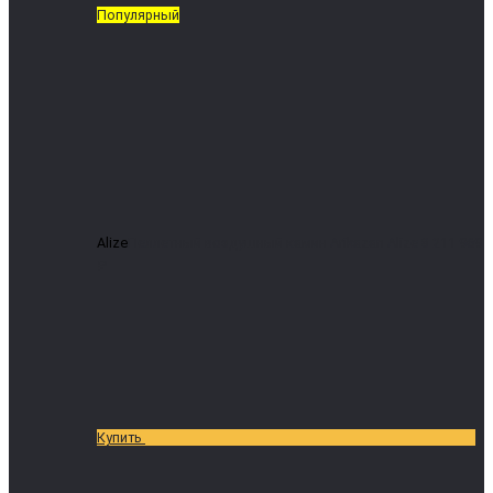
Популярный
Alize
Пеллетный воздушный камин Arikazan Alize 8
211 969
₽
Купить