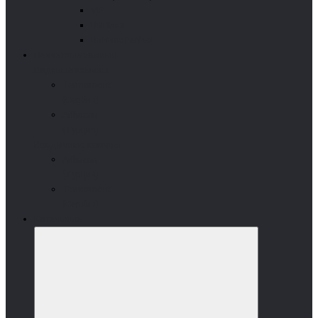
VIP
UNI-Max
Uni-Max Perfect
Пеллетные камины
Водяные камины
Termomont
(Сербия)
Arikazan
(Турция)
Воздушные камины
Arikazan
(Турция)
Termomont
(Сербия)
Котельные