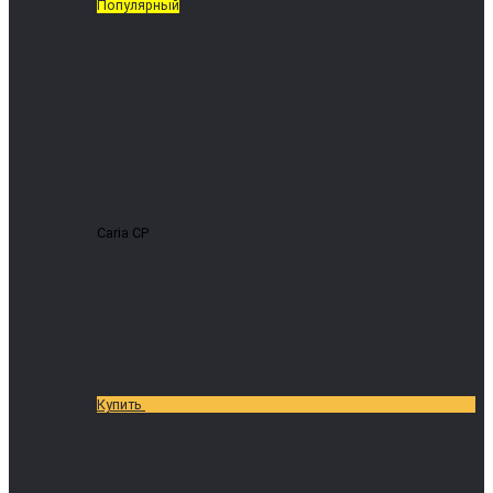
Популярный
Caria CP
Пеллетный котел Arikazan Caria CP-100
1 648 532 ₽
Купить