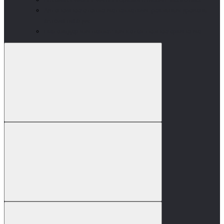
Автономное отопление пеллетами: реальный уровень
автоматизации
Газгольдер или пеллетный котёл: полное сравнение