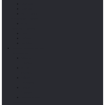
EverClean
EverHeat
PK 15 Combi
Kordinamik (Турция)
3G/s
Arikazan (Турция)
Caria
Cortena
Eco-Mini
Промышленные котлы
На пеллетах
Arikazan
(Турция)
VIT-BIO
(Россия)
Pelltech
(Эстония)
Enorpa
(Турция)
Показать все
Газовые и