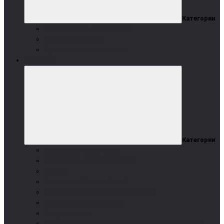
Категории
Монтаж котельных под ключ
Монтаж отопления
Промышленное отопление
Полезное
Категории
Информация о доставке
Как выбрать пеллетный котел
Монтаж
О компании "Во Имя Тепла"
Алгоритм работы пеллетной горелки
Минусы пеллетных котлов
История пеллет
Автоматическая чистка горелки в пеллетных котлах