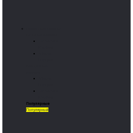
Пеллетные камины
Водяные камины
Termomont
(Сербия)
Arikazan
(Турция)
Воздушные
камины
Arikazan
(Турция)
Termomont
(Сербия)
Популярные
Популярный