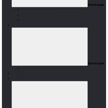
Категории
Пеллетные котельные
Котельные на щепе
Модульные котельные
Топливо
Категории
Пеллеты
Наши работы
Услуги