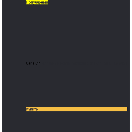
Популярный
Caria CP
Пеллетный котел Arikazan Caria CP 150
2 128 845 ₽
Купить