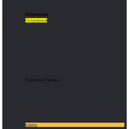
Пеллетные бункеры
Дымососы
Популярные
Популярный
Пеллетные бункеры
Пеллетный бункер 1000л
29 999 ₽
Купить