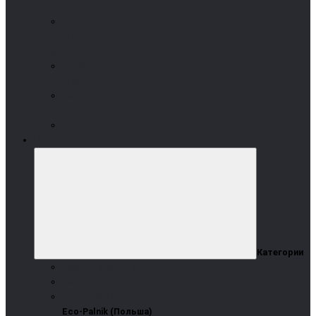
дизельные котлы
Arikazan
(Турция)
На дровах и угле
Kordinamik
(Турция)
Termomont
(Сербия)
Wirbel (Босния)
Пеллетные горелки
Категории
Arikazan Stella (Турция)
Pelltech (Эстония)
Eco-Palnik (Польша)
Eco-Palnik (Польша)