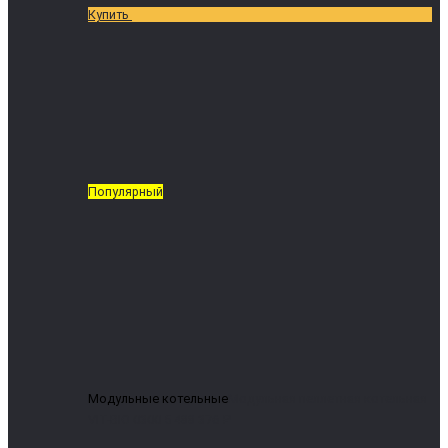
Купить
Популярный
Модульные котельные
Модульная пеллетная котельная
VIT-BIO 0300
5 488 376 ₽