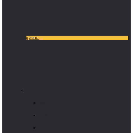
Купить
Промышленные котлы
На пеллетах
Arikazan
(Турция)
VIT-BIO
(Россия)
Pelltech