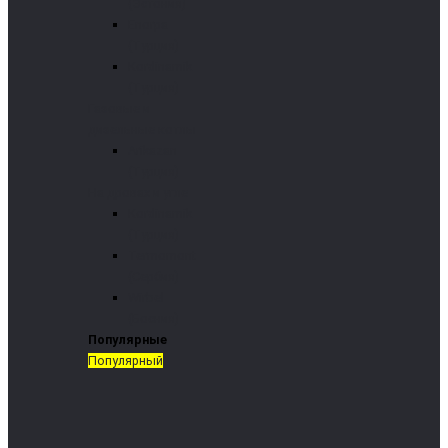
(Эстония)
Enorpa
(Турция)
Kordinamik
(Турция)
Газовые и
дизельные котлы
Arikazan
(Турция)
На дровах и угле
Kordinamik
(Турция)
Termomont
(Сербия)
Wirbel
(Босния)
Популярные
Популярный