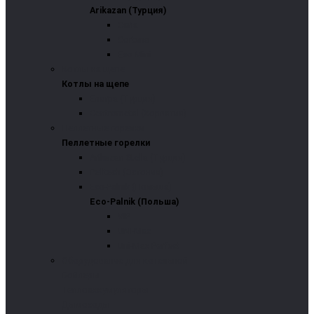
Arikazan (Турция)
Caria
Cortena
Eco-Mini
Котлы на щепе
Котлы на щепе
Enorpa (Турция)
Centrometal (Хорватия)
Пеллетные горелки
Пеллетные горелки
Arikazan Stella (Турция)
Pelltech (Эстония)
Eco-Palnik (Польша)
Eco-Palnik (Польша)
VIP
UNI-Max
Uni-Max Perfect
Оборудование для котельной
Бойлеры
Теплоаккумуляторы
Дымоходы