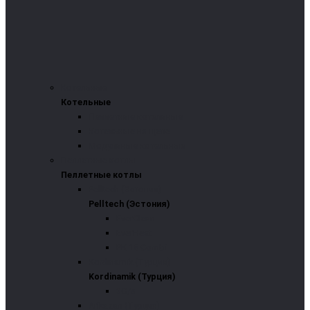
Котельные
Котельные
Пеллетные котельные
Котельные на щепе
Модульные котельные
Пеллетные котлы
Пеллетные котлы
Pelltech (Эстония)
Pelltech (Эстония)
EverClean
EverHeat
PK 15 Combi
Kordinamik (Турция)
Kordinamik (Турция)
3G/s
Arikazan (Турция)