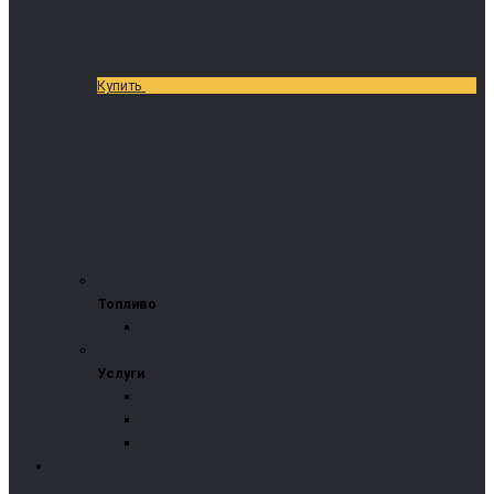
Купить
Топливо
Топливо
Пеллеты
Услуги
Услуги
Монтаж котельных под ключ
Монтаж отопления
Промышленное отопление
Пеллетные котлы
Pelltech (Эстония)