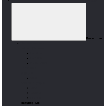
Категории
Категории
Пеллетные котлы
Pelltech (Эстония)
EverClean
EverHeat
PK 15 Combi
Kordinamik
(Турция)
3G/s
Arikazan (Турция)
Caria
Cortena
Eco-Mini
Популярные