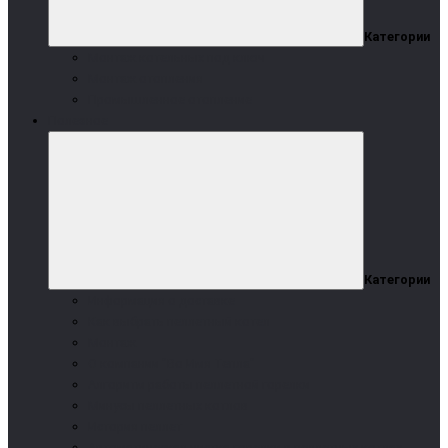
Категории
Монтаж котельных под ключ
Монтаж отопления
Промышленное отопление
Полезное
Категории
Информация о доставке
Как выбрать пеллетный котел
Монтаж
О компании "Во Имя Тепла"
Алгоритм работы пеллетной горелки
Минусы пеллетных котлов
История пеллет
Автоматическая чистка горелки в пеллетных котлах