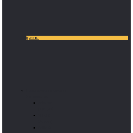
Купить
Промышленные котлы
На пеллетах
Arikazan
(Турция)
VIT-BIO
(Россия)
Pelltech