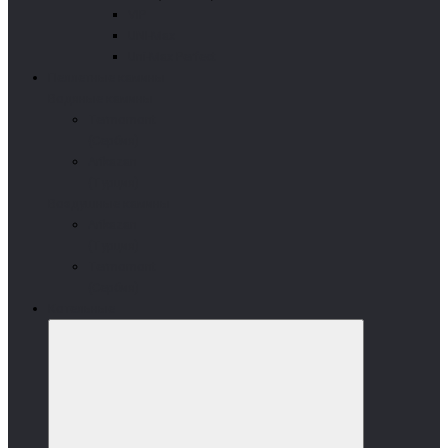
VIP
UNI-Max
Uni-Max Perfect
Пеллетные камины
Водяные камины
Termomont
(Сербия)
Arikazan
(Турция)
Воздушные камины
Arikazan
(Турция)
Termomont
(Сербия)
Котельные