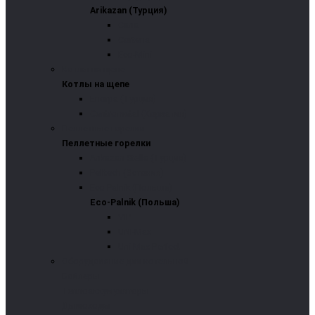
Arikazan (Турция)
Caria
Cortena
Eco-Mini
Котлы на щепе
Котлы на щепе
Enorpa (Турция)
Centrometal (Хорватия)
Пеллетные горелки
Пеллетные горелки
Arikazan Stella (Турция)
Pelltech (Эстония)
Eco-Palnik (Польша)
Eco-Palnik (Польша)
VIP
UNI-Max
Uni-Max Perfect
Оборудование для котельной
Бойлеры
Теплоаккумуляторы
Дымоходы