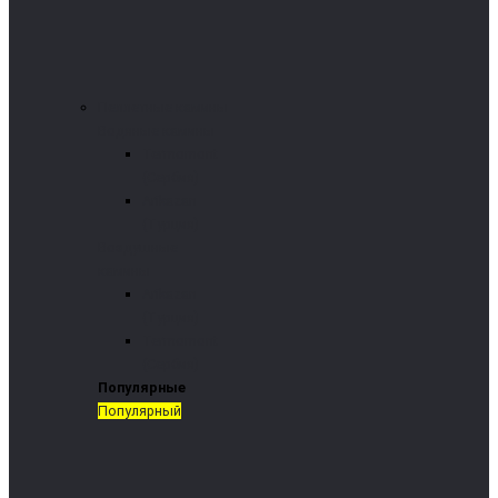
Пеллетные камины
Водяные камины
Termomont
(Сербия)
Arikazan
(Турция)
Воздушные
камины
Arikazan
(Турция)
Termomont
(Сербия)
Популярные
Популярный