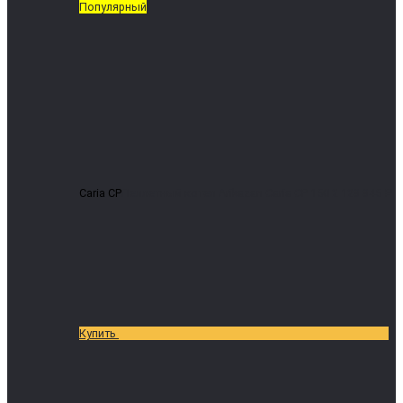
Популярный
Caria CP
Пеллетный котел Arikazan Caria CP 150
2 128 845 ₽
Купить