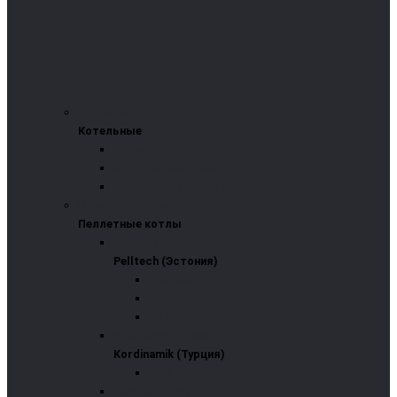
Котельные
Котельные
Пеллетные котельные
Котельные на щепе
Модульные котельные
Пеллетные котлы
Пеллетные котлы
Pelltech (Эстония)
Pelltech (Эстония)
EverClean
EverHeat
PK 15 Combi
Kordinamik (Турция)
Kordinamik (Турция)
3G/s
Arikazan (Турция)