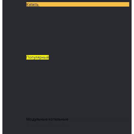
Купить
Популярный
Модульные котельные
Модульная пеллетная котельная
VIT-BIO 0300
5 488 376 ₽