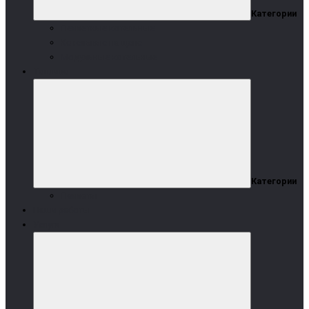
Категории
Пеллетные котельные
Котельные на щепе
Модульные котельные
Топливо
Категории
Пеллеты
Наши работы
Услуги