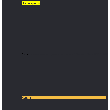
Популярный
Alize
Пеллетный воздушный камин Arikazan Alize 8
211 969
₽
Купить