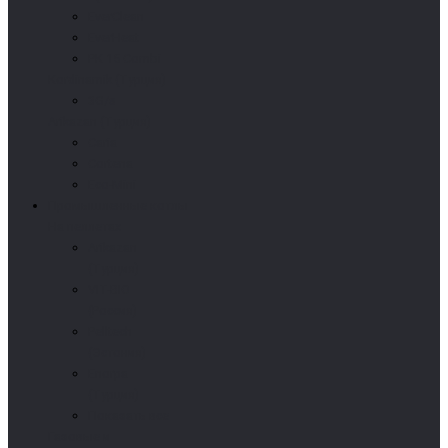
EverClean
EverHeat
PK 15 Combi
Kordinamik (Турция)
3G/s
Arikazan (Турция)
Caria
Cortena
Eco-Mini
Промышленные котлы
На пеллетах
Arikazan
(Турция)
VIT-BIO
(Россия)
Pelltech
(Эстония)
Enorpa
(Турция)
Показать все
Газовые и