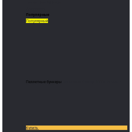
Пеллетные бункеры
Дымососы
Популярные
Популярный
Пеллетные бункеры
Пеллетный бункер 1000л
29 999 ₽
Купить