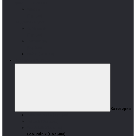
дизельные котлы
Arikazan
(Турция)
На дровах и угле
Kordinamik
(Турция)
Termomont
(Сербия)
Wirbel (Босния)
Пеллетные горелки
Категории
Arikazan Stella (Турция)
Pelltech (Эстония)
Eco-Palnik (Польша)
Eco-Palnik (Польша)