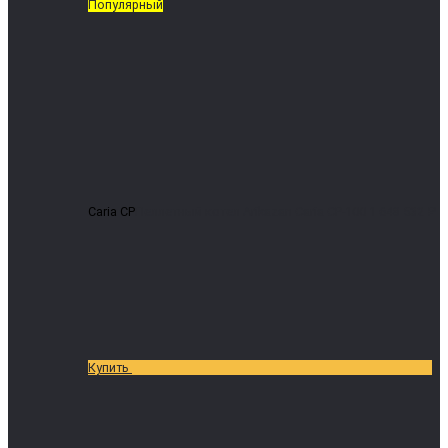
Популярный
Caria CP
Пеллетный котел Arikazan Caria CP-100
1 648 532 ₽
Купить