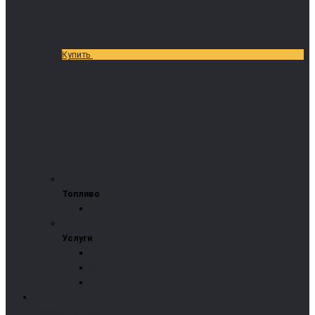
Купить
Топливо
Топливо
Пеллеты
Услуги
Услуги
Монтаж котельных под ключ
Монтаж отопления
Промышленное отопление
Пеллетные котлы
Pelltech (Эстония)