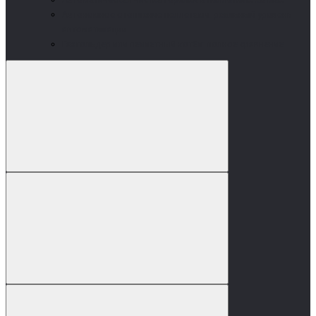
Автономное отопление пеллетами: реальный уровень
автоматизации
Газгольдер или пеллетный котёл: полное сравнение