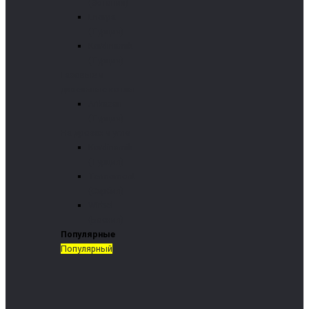
(Эстония)
Enorpa
(Турция)
Kordinamik
(Турция)
Газовые и
дизельные котлы
Arikazan
(Турция)
На дровах и угле
Kordinamik
(Турция)
Termomont
(Сербия)
Wirbel
(Босния)
Популярные
Популярный