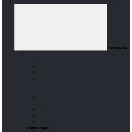
Категории
Категории
Пеллетные котлы
Pelltech (Эстония)
EverClean
EverHeat
PK 15 Combi
Kordinamik
(Турция)
3G/s
Arikazan (Турция)
Caria
Cortena
Eco-Mini
Популярные