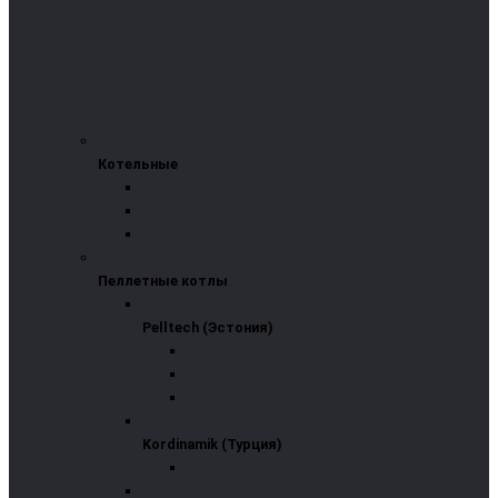
Котельные
Котельные
Пеллетные котельные
Котельные на щепе
Модульные котельные
Пеллетные котлы
Пеллетные котлы
Pelltech (Эстония)
Pelltech (Эстония)
EverClean
EverHeat
PK 15 Combi
Kordinamik (Турция)
Kordinamik (Турция)
3G/s
Arikazan (Турция)