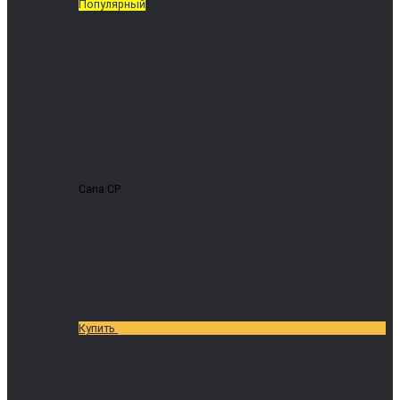
Популярный
Caria CP
Пеллетный котел Arikazan Caria CP-100
1 648 532 ₽
Купить