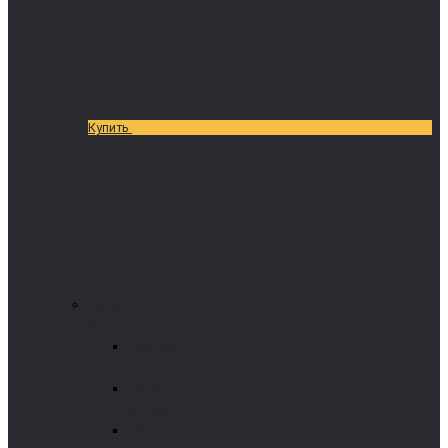
Купить
Промышленные котлы
На пеллетах
Arikazan
(Турция)
VIT-BIO
(Россия)
Pelltech