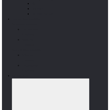
VIP
UNI-Max
Uni-Max Perfect
Пеллетные камины
Водяные камины
Termomont
(Сербия)
Arikazan
(Турция)
Воздушные камины
Arikazan
(Турция)
Termomont
(Сербия)
Котельные