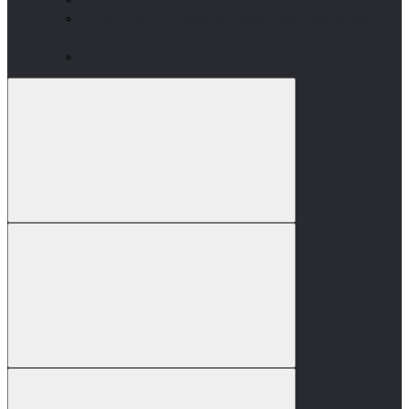
Автономное отопление пеллетами: реальный уровень
автоматизации
Газгольдер или пеллетный котёл: полное сравнение