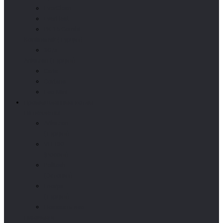
EverClean
EverHeat
PK 15 Combi
Kordinamik (Турция)
3G/s
Arikazan (Турция)
Caria
Cortena
Eco-Mini
Промышленные котлы
На пеллетах
Arikazan
(Турция)
VIT-BIO
(Россия)
Pelltech
(Эстония)
Enorpa
(Турция)
Показать все
Газовые и