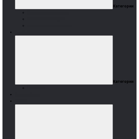
Категории
Пеллетные котельные
Котельные на щепе
Модульные котельные
Топливо
Категории
Пеллеты
Наши работы
Услуги