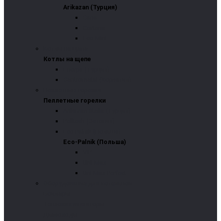
Arikazan (Турция)
Caria
Cortena
Eco-Mini
Котлы на щепе
Котлы на щепе
Enorpa (Турция)
Centrometal (Хорватия)
Пеллетные горелки
Пеллетные горелки
Arikazan Stella (Турция)
Pelltech (Эстония)
Eco-Palnik (Польша)
Eco-Palnik (Польша)
VIP
UNI-Max
Uni-Max Perfect
Оборудование для котельной
Бойлеры
Теплоаккумуляторы
Дымоходы