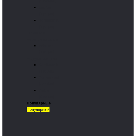
(Эстония)
Enorpa
(Турция)
Kordinamik
(Турция)
Газовые и
дизельные котлы
Arikazan
(Турция)
На дровах и угле
Kordinamik
(Турция)
Termomont
(Сербия)
Wirbel
(Босния)
Популярные
Популярный