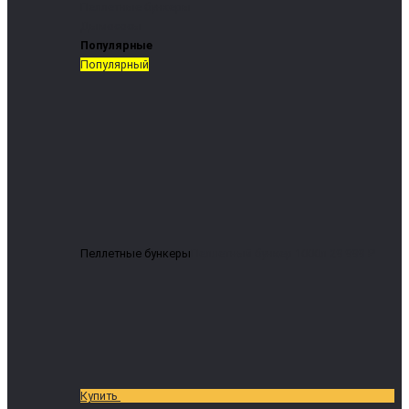
Пеллетные бункеры
Дымососы
Популярные
Популярный
Пеллетные бункеры
Пеллетный бункер 1000л
29 999 ₽
Купить