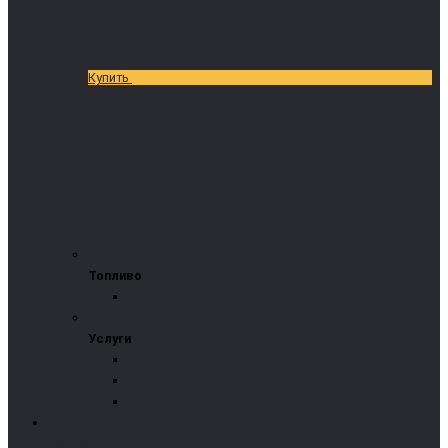
Купить
Топливо
Топливо
Пеллеты
Услуги
Услуги
Монтаж котельных под ключ
Монтаж отопления
Промышленное отопление
Пеллетные котлы
Pelltech (Эстония)