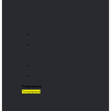
Пеллетные камины
Водяные камины
Termomont
(Сербия)
Arikazan
(Турция)
Воздушные
камины
Arikazan
(Турция)
Termomont
(Сербия)
Популярные
Популярный