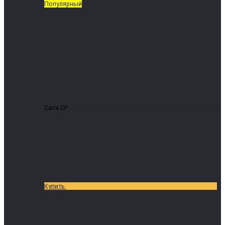
Популярный
Caria CP
Пеллетный котел Arikazan Caria CP 150
2 128 845 ₽
Купить