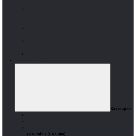
дизельные котлы
Arikazan
(Турция)
На дровах и угле
Kordinamik
(Турция)
Termomont
(Сербия)
Wirbel (Босния)
Пеллетные горелки
Категории
Arikazan Stella (Турция)
Pelltech (Эстония)
Eco-Palnik (Польша)
Eco-Palnik (Польша)