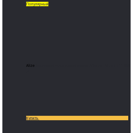
Популярный
Alize
Пеллетный воздушный камин Arikazan Alize 8
211 969
₽
Купить