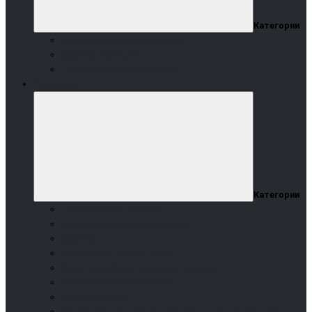
Категории
Монтаж котельных под ключ
Монтаж отопления
Промышленное отопление
Полезное
Категории
Информация о доставке
Как выбрать пеллетный котел
Монтаж
О компании "Во Имя Тепла"
Алгоритм работы пеллетной горелки
Минусы пеллетных котлов
История пеллет
Автоматическая чистка горелки в пеллетных котлах