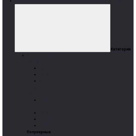
Категории
Категории
Пеллетные котлы
Pelltech (Эстония)
EverClean
EverHeat
PK 15 Combi
Kordinamik
(Турция)
3G/s
Arikazan (Турция)
Caria
Cortena
Eco-Mini
Популярные