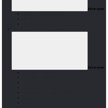
Категории
Монтаж котельных под ключ
Монтаж отопления
Промышленное отопление
Полезное
Категории
Информация о доставке
Как выбрать пеллетный котел
Монтаж
О компании "Во Имя Тепла"
Алгоритм работы пеллетной горелки
Минусы пеллетных котлов
История пеллет
Автоматическая чистка горелки в пеллетных котлах