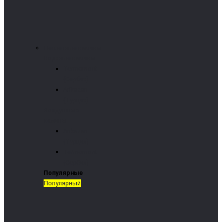
Пеллетные камины
Водяные камины
Termomont
(Сербия)
Arikazan
(Турция)
Воздушные
камины
Arikazan
(Турция)
Termomont
(Сербия)
Популярные
Популярный