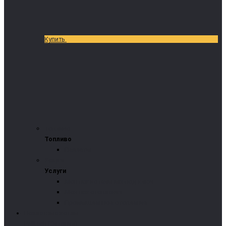
Купить
Топливо
Топливо
Пеллеты
Услуги
Услуги
Монтаж котельных под ключ
Монтаж отопления
Промышленное отопление
Пеллетные котлы
Pelltech (Эстония)