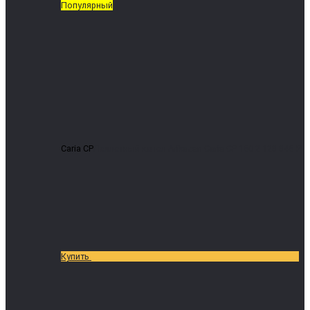
Популярный
Caria CP
Пеллетный котел Arikazan Caria CP 150
2 128 845 ₽
Купить