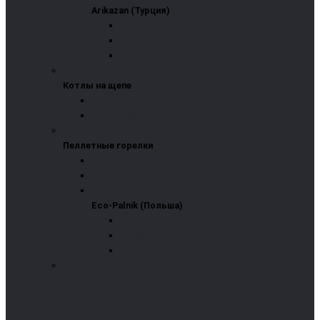
Arikazan (Турция)
Caria
Cortena
Eco-Mini
Котлы на щепе
Котлы на щепе
Enorpa (Турция)
Centrometal (Хорватия)
Пеллетные горелки
Пеллетные горелки
Arikazan Stella (Турция)
Pelltech (Эстония)
Eco-Palnik (Польша)
Eco-Palnik (Польша)
VIP
UNI-Max
Uni-Max Perfect
Оборудование для котельной
Бойлеры
Теплоаккумуляторы
Дымоходы