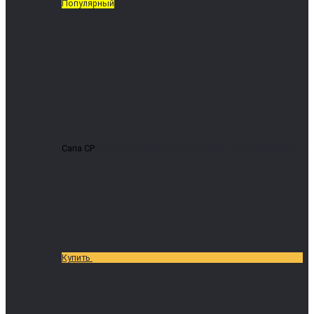
Популярный
Caria CP
Пеллетный котел Arikazan Caria CP-100
1 648 532 ₽
Купить