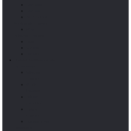
EverClean
EverHeat
PK 15 Combi
Kordinamik (Турция)
3G/s
Arikazan (Турция)
Caria
Cortena
Eco-Mini
Промышленные котлы
На пеллетах
Arikazan
(Турция)
VIT-BIO
(Россия)
Pelltech
(Эстония)
Enorpa
(Турция)
Показать все
Газовые и