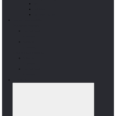
VIP
UNI-Max
Uni-Max Perfect
Пеллетные камины
Водяные камины
Termomont
(Сербия)
Arikazan
(Турция)
Воздушные камины
Arikazan
(Турция)
Termomont
(Сербия)
Котельные