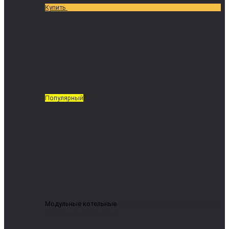
Купить
Популярный
Модульные котельные
Модульная пеллетная котельная
VIT-BIO 0300
5 488 376 ₽