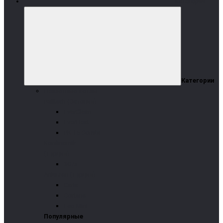
Категории
Категории
Пеллетные котлы
Pelltech (Эстония)
EverClean
EverHeat
PK 15 Combi
Kordinamik
(Турция)
3G/s
Arikazan (Турция)
Caria
Cortena
Eco-Mini
Популярные