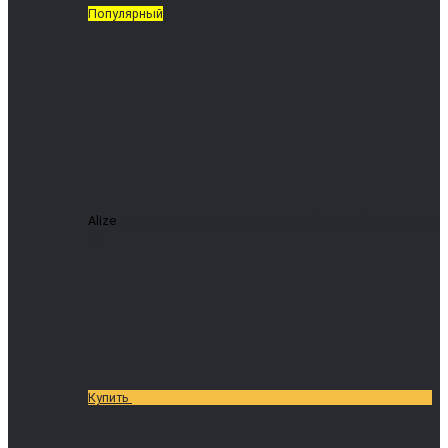
Популярный
Alize
Пеллетный воздушный камин Arikazan Alize 8
211 969
₽
Купить