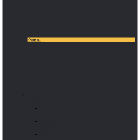
Купить
Промышленные котлы
На пеллетах
Arikazan
(Турция)
VIT-BIO
(Россия)
Pelltech