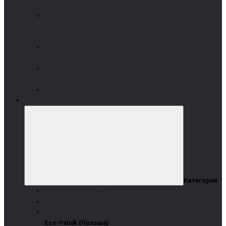
дизельные котлы
Arikazan
(Турция)
На дровах и угле
Kordinamik
(Турция)
Termomont
(Сербия)
Wirbel (Босния)
Пеллетные горелки
Категории
Arikazan Stella (Турция)
Pelltech (Эстония)
Eco-Palnik (Польша)
Eco-Palnik (Польша)