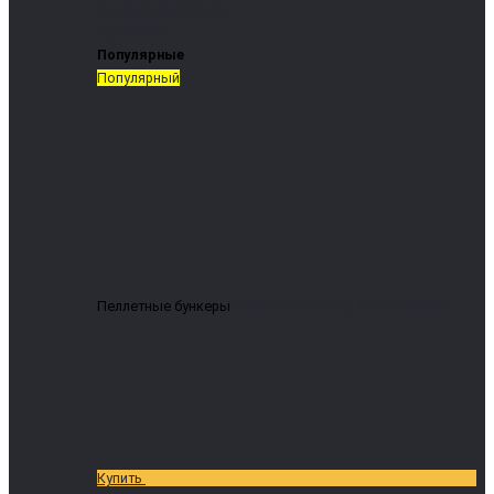
Пеллетные бункеры
Дымососы
Популярные
Популярный
Пеллетные бункеры
Пеллетный бункер 1000л
29 999 ₽
Купить