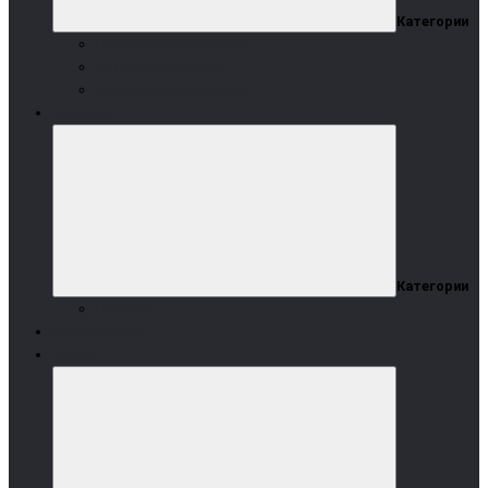
Категории
Пеллетные котельные
Котельные на щепе
Модульные котельные
Топливо
Категории
Пеллеты
Наши работы
Услуги