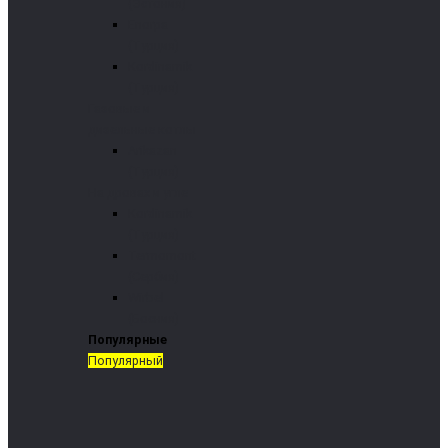
(Эстония)
Enorpa
(Турция)
Kordinamik
(Турция)
Газовые и
дизельные котлы
Arikazan
(Турция)
На дровах и угле
Kordinamik
(Турция)
Termomont
(Сербия)
Wirbel
(Босния)
Популярные
Популярный