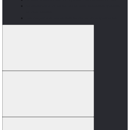
Автономное отопление пеллетами: реальный уровень
автоматизации
Газгольдер или пеллетный котёл: полное сравнение