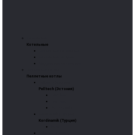
Котельные
Котельные
Пеллетные котельные
Котельные на щепе
Модульные котельные
Пеллетные котлы
Пеллетные котлы
Pelltech (Эстония)
Pelltech (Эстония)
EverClean
EverHeat
PK 15 Combi
Kordinamik (Турция)
Kordinamik (Турция)
3G/s
Arikazan (Турция)